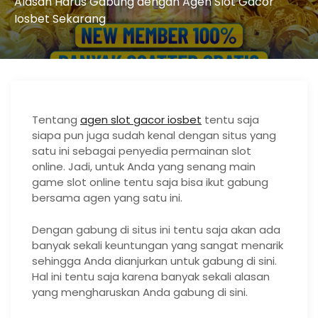
Alasan Harus Gabung dengan Agen Slot Gacor
Iosbet Sekarang
Tentang
agen slot gacor iosbet
tentu saja
siapa pun juga sudah kenal dengan situs yang
satu ini sebagai penyedia permainan slot
online. Jadi, untuk Anda yang senang main
game slot online tentu saja bisa ikut gabung
bersama agen yang satu ini.
Dengan gabung di situs ini tentu saja akan ada
banyak sekali keuntungan yang sangat menarik
sehingga Anda dianjurkan untuk gabung di sini.
Hal ini tentu saja karena banyak sekali alasan
yang mengharuskan Anda gabung di sini.