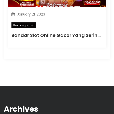
January 21, 2023
Uncategorized
Bandar Slot Online Gacor Yang Sering Dimainkan
Archives