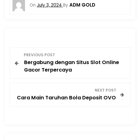
ADM GOLD
On
July 3, 2024
By
P
PREVIOUS POST
Bergabung dengan Situs Slot Online
o
Gacor Terpercaya
s
NEXT POST
t
Cara Main Taruhan Bola Deposit OVO
n
a
v