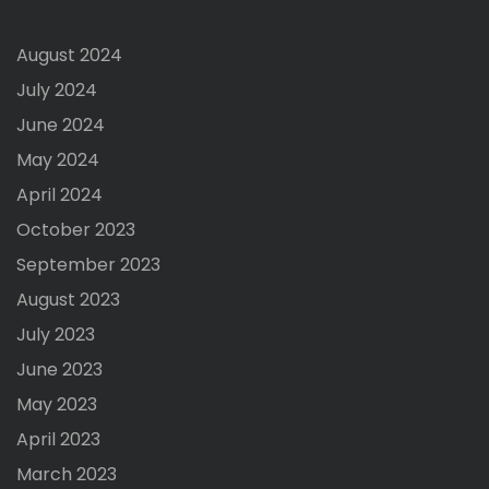
August 2024
July 2024
June 2024
May 2024
April 2024
October 2023
September 2023
August 2023
July 2023
June 2023
May 2023
April 2023
March 2023