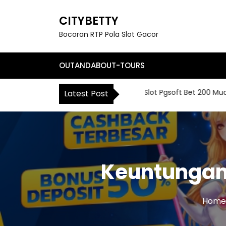
S
k
CITYBETTY
i
Bocoran RTP Pola Slot Gacor
p
t
o
OUTANDABOUT-TOURS
c
o
Bandarbola855 Link Slot Pgsoft Bet 200 Mudah Ja
Latest Post
n
t
e
n
t
Keuntungan
Home