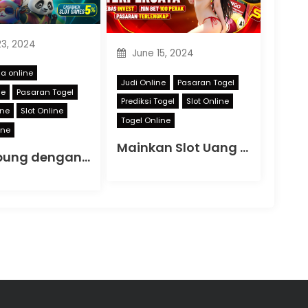
3, 2024
June 15, 2024
la online
Judi Online
Pasaran Togel
ne
Pasaran Togel
Prediksi Togel
Slot Online
ine
Slot Online
Togel Online
ine
Mainkan Slot Uang Asli Minimal Deposit 5 Ribu
Bergabung dengan Situs Slot Online Gacor Terpercaya