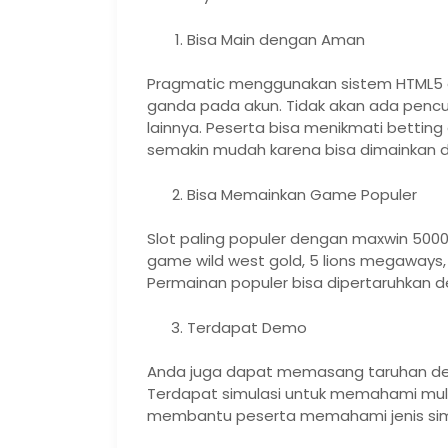
Bisa Main dengan Aman
Pragmatic menggunakan sistem HTML5 d
ganda pada akun. Tidak akan ada penc
lainnya. Peserta bisa menikmati betti
semakin mudah karena bisa dimainkan d
Bisa Memainkan Game Populer
Slot paling populer dengan maxwin 5000
game wild west gold, 5 lions megaways, 
Permainan populer bisa dipertaruhkan d
Terdapat Demo
Anda juga dapat memasang taruhan de
Terdapat simulasi untuk memahami mult
membantu peserta memahami jenis simb