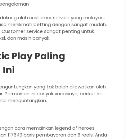
erpengalaman
ukung oleh customer service yang melayani
bisa menikmati betting dengan sangat mudah,
. Customer service sangat penting untuk
i, dan masih banyak.
ic Play Paling
Ini
enguntungkan yang tak boleh dilewatkan oleh
Permainan ini banyak variasinya, berikut ini
kenal menguntungkan.
ngan cara memainkan legend of heroes
an 117649 baris pembayaran dan 6 reels. Anda