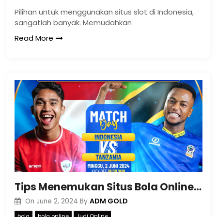
Pilihan untuk menggunakan situs slot di Indonesia,
sangatlah banyak. Memudahkan
Read More
Tips Menemukan Situs Bola Online Terbaik
ADM GOLD
On
June 2, 2024
By
bola
bola online
Judi Online