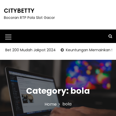
S
k
CITYBETTY
i
Bocoran RTP Pola Slot Gacor
p
t
o
c
M
o
e
n
t Bet 200 Mudah Jakpot 2024
Keuntungan Memainkan Slot G
t
n
e
u
n
t
I
c
Category:
bola
o
n
bola
Home