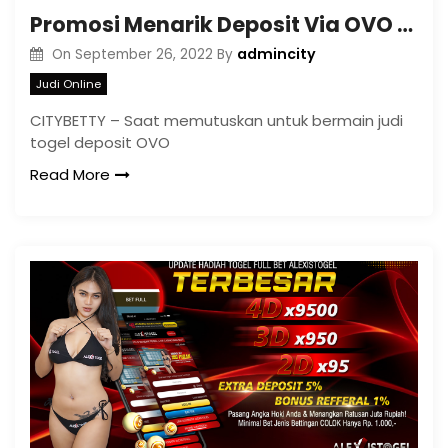
Promosi Menarik Deposit Via OVO Yang Beri Keuntungan Lebih
admincity
On
September 26, 2022
By
Judi Online
CITYBETTY – Saat memutuskan untuk bermain judi
togel deposit OVO
Read More