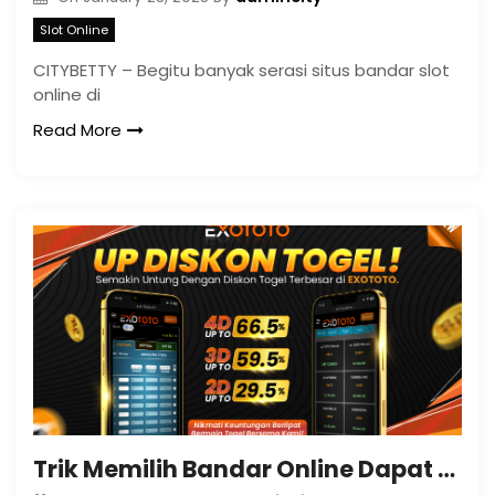
Slot Online
CITYBETTY – Begitu banyak serasi situs bandar slot
online di
Read More
Trik Memilih Bandar Online Dapat Dipercaya