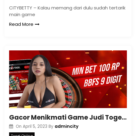
CITYBETTY – Kalau memang dari dulu sudah tertarik
main game
Read More
Gacor Menikmati Game Judi Togel Bet 100 Perak
admincity
On
April 5, 2023
By
Togel Online