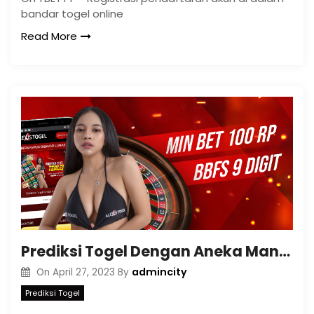
bandar togel online
Read More
Prediksi Togel Dengan Aneka Manfaat Terbesar
admincity
On
April 27, 2023
By
Prediksi Togel