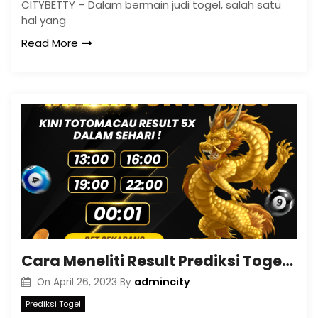
CITYBETTY – Dalam bermain judi togel, salah satu
hal yang
Read More
Cara Meneliti Result Prediksi Togel Dengan Mudah
admincity
On
April 26, 2023
By
Prediksi Togel