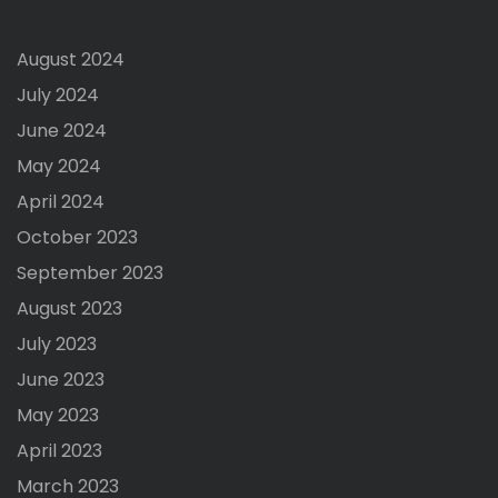
August 2024
July 2024
June 2024
May 2024
April 2024
October 2023
September 2023
August 2023
July 2023
June 2023
May 2023
April 2023
March 2023