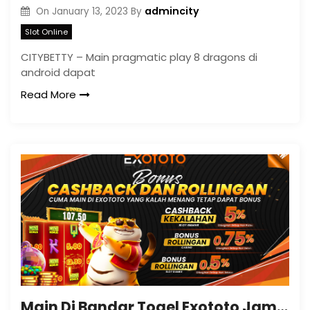
admincity
On
January 13, 2023
By
Slot Online
CITYBETTY – Main pragmatic play 8 dragons di
android dapat
Read More
Main Di Bandar Togel Exototo Jaminan Gacor