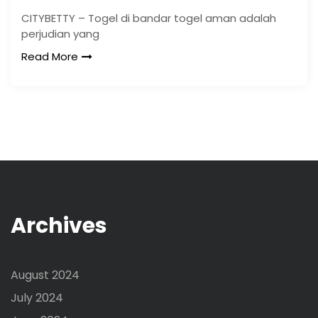
CITYBETTY – Togel di bandar togel aman adalah
perjudian yang
Read More
Archives
August 2024
July 2024