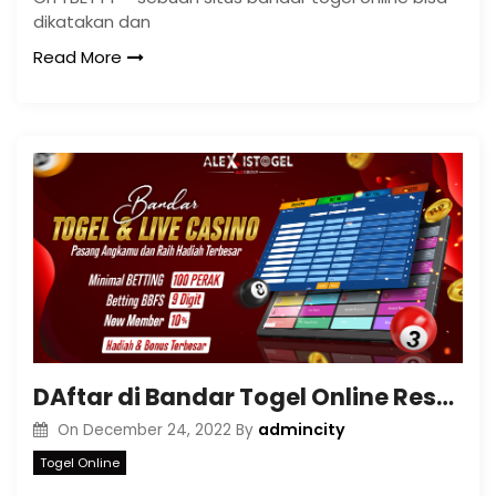
dikatakan dan
Read More
DAftar di Bandar Togel Online Resmi Untung
admincity
On
December 24, 2022
By
Togel Online