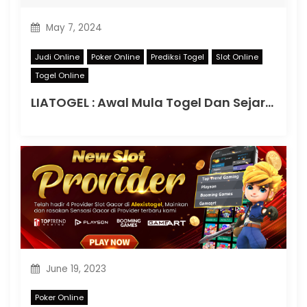
May 7, 2024
Judi Online
Poker Online
Prediksi Togel
Slot Online
Togel Online
LIATOGEL : Awal Mula Togel Dan Sejarahnya
June 19, 2023
Poker Online