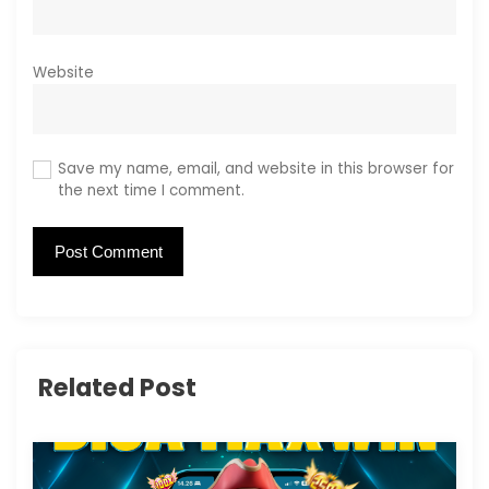
Website
Save my name, email, and website in this browser for
the next time I comment.
Related Post