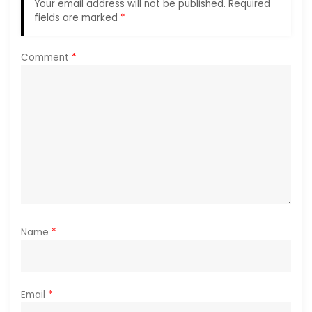
a
Your email address will not be published.
Required
fields are marked
*
t
i
Comment
*
o
n
Name
*
Email
*