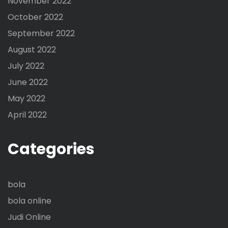
November 2022
October 2022
September 2022
August 2022
July 2022
June 2022
May 2022
April 2022
Categories
bola
bola online
Judi Online