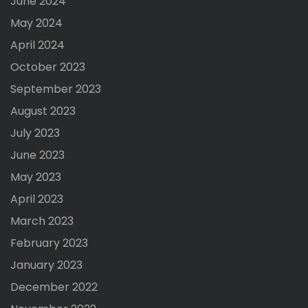
June 2024
May 2024
April 2024
October 2023
September 2023
August 2023
July 2023
June 2023
May 2023
April 2023
March 2023
February 2023
January 2023
December 2022