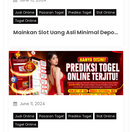
June 15, 2024
Judi Online
Pasaran Togel
Prediksi Togel
Slot Online
Togel Online
Mainkan Slot Uang Asli Minimal Deposit 5 Ribu
June 11, 2024
Judi Online
Pasaran Togel
Prediksi Togel
Slot Online
Togel Online