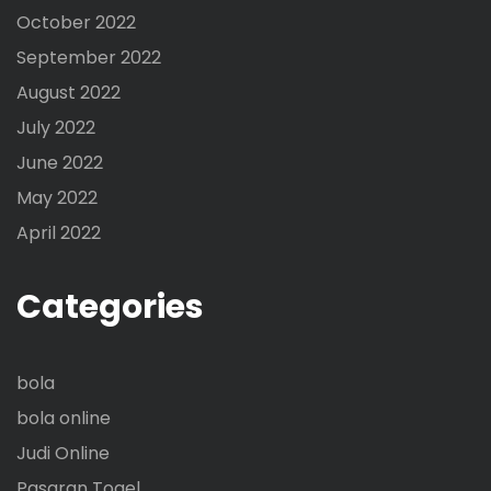
October 2022
September 2022
August 2022
July 2022
June 2022
May 2022
April 2022
Categories
bola
bola online
Judi Online
Pasaran Togel