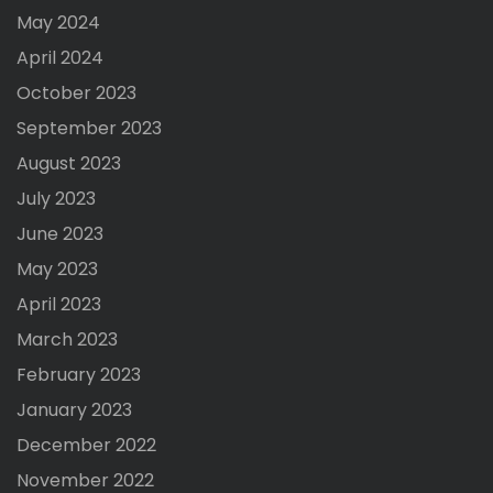
May 2024
April 2024
October 2023
September 2023
August 2023
July 2023
June 2023
May 2023
April 2023
March 2023
February 2023
January 2023
December 2022
November 2022