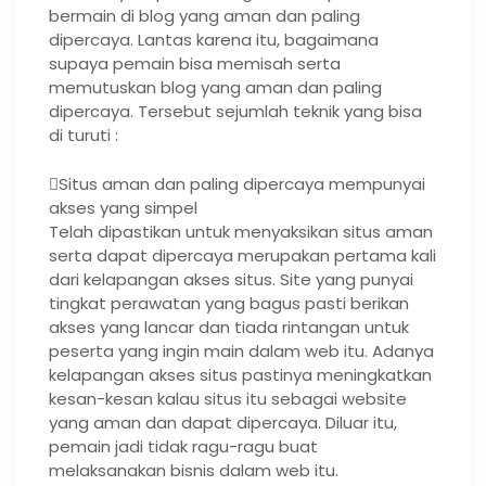
bermain di blog yang aman dan paling
dipercaya. Lantas karena itu, bagaimana
supaya pemain bisa memisah serta
memutuskan blog yang aman dan paling
dipercaya. Tersebut sejumlah teknik yang bisa
di turuti :
Situs aman dan paling dipercaya mempunyai
akses yang simpel
Telah dipastikan untuk menyaksikan situs aman
serta dapat dipercaya merupakan pertama kali
dari kelapangan akses situs. Site yang punyai
tingkat perawatan yang bagus pasti berikan
akses yang lancar dan tiada rintangan untuk
peserta yang ingin main dalam web itu. Adanya
kelapangan akses situs pastinya meningkatkan
kesan-kesan kalau situs itu sebagai website
yang aman dan dapat dipercaya. Diluar itu,
pemain jadi tidak ragu-ragu buat
melaksanakan bisnis dalam web itu.