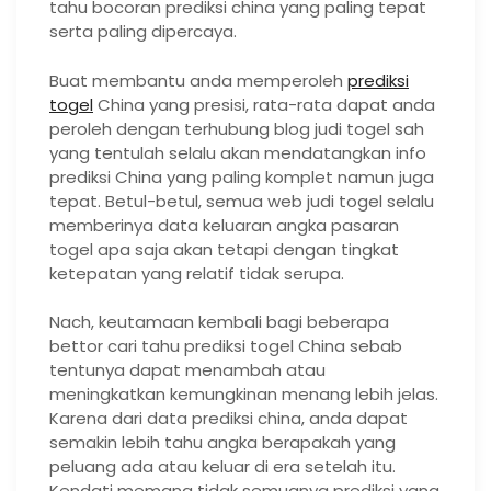
tahu bocoran prediksi china yang paling tepat
serta paling dipercaya.
Buat membantu anda memperoleh
prediksi
togel
China yang presisi, rata-rata dapat anda
peroleh dengan terhubung blog judi togel sah
yang tentulah selalu akan mendatangkan info
prediksi China yang paling komplet namun juga
tepat. Betul-betul, semua web judi togel selalu
memberinya data keluaran angka pasaran
togel apa saja akan tetapi dengan tingkat
ketepatan yang relatif tidak serupa.
Nach, keutamaan kembali bagi beberapa
bettor cari tahu prediksi togel China sebab
tentunya dapat menambah atau
meningkatkan kemungkinan menang lebih jelas.
Karena dari data prediksi china, anda dapat
semakin lebih tahu angka berapakah yang
peluang ada atau keluar di era setelah itu.
Kendati memang tidak semuanya prediksi yang