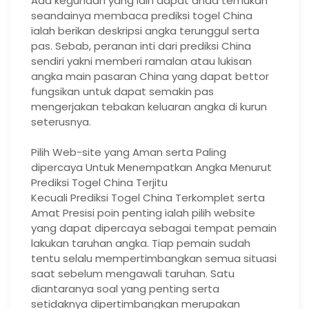
Ada kegunaan yang lain dapat anda temukan
seandainya membaca prediksi togel China
ialah berikan deskripsi angka terunggul serta
pas. Sebab, peranan inti dari prediksi China
sendiri yakni memberi ramalan atau lukisan
angka main pasaran China yang dapat bettor
fungsikan untuk dapat semakin pas
mengerjakan tebakan keluaran angka di kurun
seterusnya.
Pilih Web-site yang Aman serta Paling
dipercaya Untuk Menempatkan Angka Menurut
Prediksi Togel China Terjitu
Kecuali Prediksi Togel China Terkomplet serta
Amat Presisi poin penting ialah pilih website
yang dapat dipercaya sebagai tempat pemain
lakukan taruhan angka. Tiap pemain sudah
tentu selalu mempertimbangkan semua situasi
saat sebelum mengawali taruhan. Satu
diantaranya soal yang penting serta
setidaknya dipertimbangkan merupakan