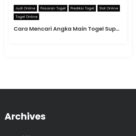
Judi Online
Pasaran Togel
Prediksi Togel
Slot Online
Togel Online
Cara Mencari Angka Main Togel Supaya Cuan
Archives