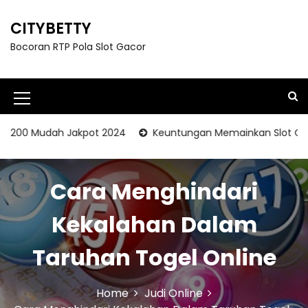
S
k
CITYBETTY
i
Bocoran RTP Pola Slot Gacor
p
t
o
c
M
o
e
n
00 Mudah Jakpot 2024
Keuntungan Memainkan Slot Gacor P
t
n
e
u
n
Cara Menghindari
t
I
c
Kekalahan Dalam
o
Taruhan Togel Online
n
Home
Judi Online