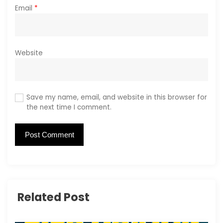
Email
*
Website
Save my name, email, and website in this browser for
the next time I comment.
Related Post