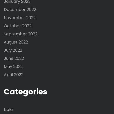
January 2023
December 2022
November 2022
October 2022
September 2022
August 2022
July 2022
June 2022
May 2022
April 2022
Categories
bola