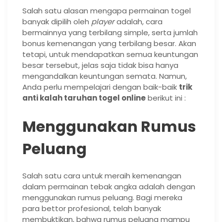
Salah satu alasan mengapa permainan togel
banyak dipilih oleh
player
adalah, cara
bermainnya yang terbilang simple, serta jumlah
bonus kemenangan yang terbilang besar. Akan
tetapi, untuk mendapatkan semua keuntungan
besar tersebut, jelas saja tidak bisa hanya
mengandalkan keuntungan semata. Namun,
Anda perlu mempelajari dengan baik-baik
trik
anti kalah taruhan togel online
berikut ini :
Menggunakan Rumus
Peluang
Salah satu cara untuk meraih kemenangan
dalam permainan tebak angka adalah dengan
menggunakan rumus peluang. Bagi mereka
para bettor profesional, telah banyak
membuktikan, bahwa rumus peluang mampu