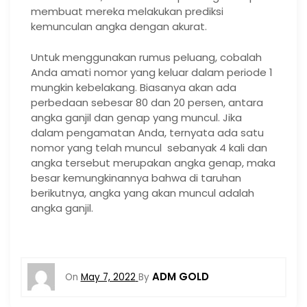
membuat mereka melakukan prediksi
kemunculan angka dengan akurat.
Untuk menggunakan rumus peluang, cobalah
Anda amati nomor yang keluar dalam periode 1
mungkin kebelakang. Biasanya akan ada
perbedaan sebesar 80 dan 20 persen, antara
angka ganjil dan genap yang muncul. Jika
dalam pengamatan Anda, ternyata ada satu
nomor yang telah muncul sebanyak 4 kali dan
angka tersebut merupakan angka genap, maka
besar kemungkinannya bahwa di taruhan
berikutnya, angka yang akan muncul adalah
angka ganjil.
ADM GOLD
On
May 7, 2022
By