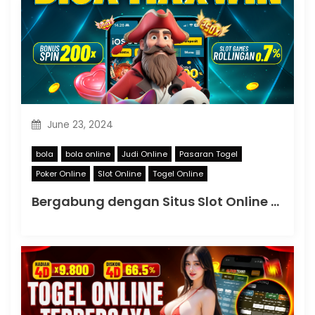
June 23, 2024
bola
bola online
Judi Online
Pasaran Togel
Poker Online
Slot Online
Togel Online
Bergabung dengan Situs Slot Online Gacor Terpercaya