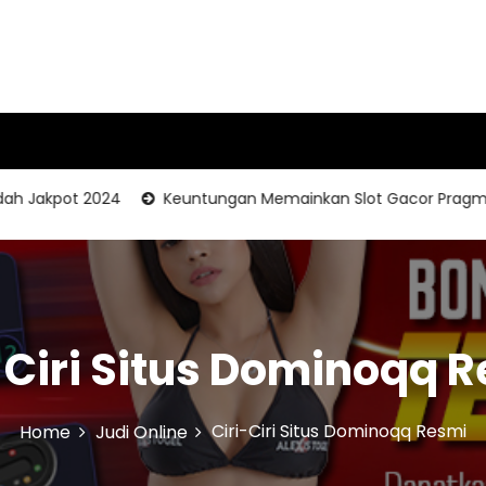
akpot 2024
Keuntungan Memainkan Slot Gacor Pragmatic
-Ciri Situs Dominoqq 
Ciri-Ciri Situs Dominoqq Resmi
Home
Judi Online