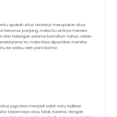
entu apakah situs tersebut merupakan situs
but berumur panjang, maka itu artinya mereka
n dan halangan selama bertahun-tahun, selain
eksistensi ini, maka bisa dipastikan mereka
tu ke waktu oleh para bettor.
itus juga bisa menjadi salah satu indikasi
ite terpercaya atau tidak. Karena, dengan