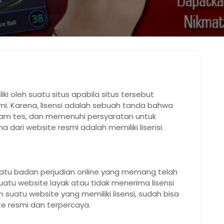
iki oleh suatu situs apabila situs tersebut
. Karena, lisensi adalah sebuah tanda bahwa
acam tes, dan memenuhi persyaratan untuk
ma dari website resmi adalah memiliki lisensi.
 suatu badan perjudian online yang memang telah
uatu website layak atau tidak menerima lisensi
suatu website yang memiliki lisensi, sudah bisa
e resmi dan terpercaya.