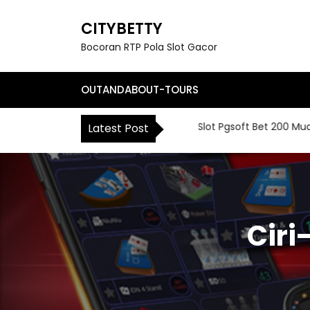
S
k
CITYBETTY
i
Bocoran RTP Pola Slot Gacor
p
t
o
OUTANDABOUT-TOURS
c
o
Bandarbola855 Link Slot Pgsoft Bet 200 Mudah J
Latest Post
n
t
e
n
t
Ciri