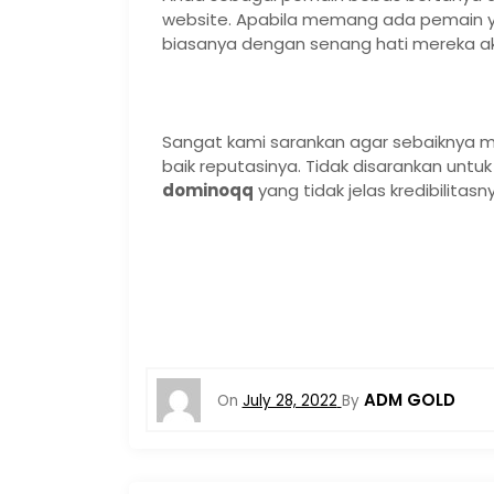
website. Apabila memang ada pemain y
biasanya dengan senang hati mereka a
Sangat kami sarankan agar sebaiknya m
baik reputasinya. Tidak disarankan u
dominoqq
yang tidak jelas kredibilitasn
ADM GOLD
On
July 28, 2022
By