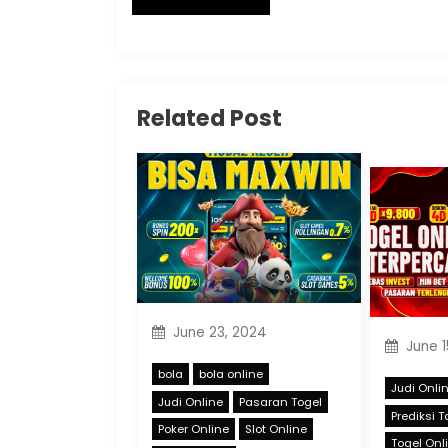
Related Post
June 23, 2024
June 1
bola
bola online
Judi Onli
Judi Online
Pasaran Togel
Prediksi T
Poker Online
Slot Online
Togel Onl