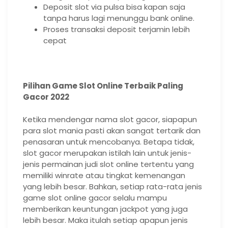
Deposit slot via pulsa bisa kapan saja
tanpa harus lagi menunggu bank online.
Proses transaksi deposit terjamin lebih
cepat
Pilihan Game Slot Online Terbaik Paling
Gacor 2022
Ketika mendengar nama slot gacor, siapapun
para slot mania pasti akan sangat tertarik dan
penasaran untuk mencobanya. Betapa tidak,
slot gacor merupakan istilah lain untuk jenis-
jenis permainan judi slot online tertentu yang
memiliki winrate atau tingkat kemenangan
yang lebih besar. Bahkan, setiap rata-rata jenis
game slot online gacor selalu mampu
memberikan keuntungan jackpot yang juga
lebih besar. Maka itulah setiap apapun jenis