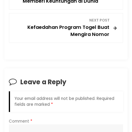
Memberi Keuntungan di Dunia
s
NEXT POST
t
Kefaedahan Program Togel Buat
Mengira Nomor
n
a
v
i
Leave a Reply
g
Your email address will not be published.
Required
a
fields are marked
*
t
Comment
*
i