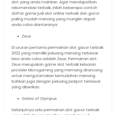
slot yang anda mainkan. Agar mendapatkan
rekomendasi terbaik, inilah beberapa contoh
daftar game judi slot online terbaik dan gacor
paling mudah menang yang mungkin dapat
anda coba diantaranya:
Zeus
Di urutan pertama permainan slot gacor terbaik
2022 yang memiliki peluang menang terbesar
bisa anda coba adalah Zeus. Permainan slot
Zeus merupakan game slot terbaik keluaran
provider Microgaming yang memang dirancang
untuk mengutamakan kemudahan menang
bahkan juga dengan peluang jackpot terbesar
yang diberikan.
Gates of Olympus
Selanjutnya ada permainan slot gacor terbaik