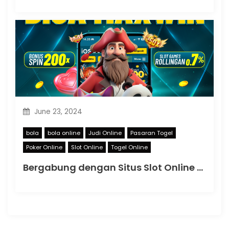
June 23, 2024
bola
bola online
Judi Online
Pasaran Togel
Poker Online
Slot Online
Togel Online
Bergabung dengan Situs Slot Online Gacor Terpercaya