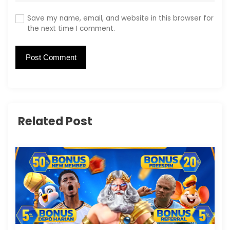
Save my name, email, and website in this browser for
the next time I comment.
Related Post