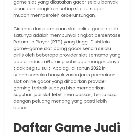
game slot yang dikatakan gacor selalu banyak
dicari dan diinginkan setiap slotters agar
mudah memperoleh keberuntungan.
Ciri khas dari permainan slot online gacor salah
satunya adalah mempunyai tingkat persentase
Return to Player (RTP) yang tinggi. Disisi lain,
game-game slot paling gacor sendiri selalu
dirilis oleh beberapa provider slot ternama yang
ada di industri iGaming sehingga mengenalinya
tidak begitu sulit. Apalagi, di tahun 2022 ini
sudah semakin banyak varian jenis permainan
slot online gacor yang dihadirkan provider
gaming terbaik supaya bisa memberikan
suguhan judi slot lebih memuaskan, tentu saja
dengan peluang menang yang pasti lebih
besar.
Daftar Game Judi