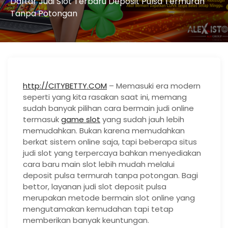
Daftar Judi Slot Terbaru Deposit Pulsa Termurah
Tanpa Potongan
http://CITYBETTY.COM
– Memasuki era modern
seperti yang kita rasakan saat ini, memang
sudah banyak pilihan cara bermain judi online
termasuk
game slot
yang sudah jauh lebih
memudahkan. Bukan karena memudahkan
berkat sistem online saja, tapi beberapa situs
judi slot yang terpercaya bahkan menyediakan
cara baru main slot lebih mudah melalui
deposit pulsa termurah tanpa potongan. Bagi
bettor, layanan judi slot deposit pulsa
merupakan metode bermain slot online yang
mengutamakan kemudahan tapi tetap
memberikan banyak keuntungan.