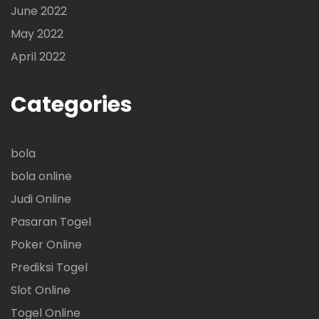
June 2022
May 2022
April 2022
Categories
bola
bola online
Judi Online
Pasaran Togel
Poker Online
Prediksi Togel
Slot Online
Togel Online