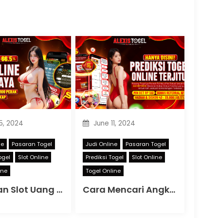
5, 2024
June 11, 2024
ne
Pasaran Togel
Judi Online
Pasaran Togel
ogel
Slot Online
Prediksi Togel
Slot Online
ine
Togel Online
Mainkan Slot Uang Asli Minimal Deposit 5 Ribu
Cara Mencari Angka Main Togel Supaya Cuan