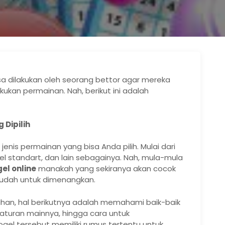
a dilakukan oleh seorang bettor agar mereka
ukan permainan. Nah, berikut ini adalah
Dipilih
enis permainan yang bisa Anda pilih. Mulai dari
gel standart, dan lain sebagainya. Nah, mula-mula
el online
manakah yang sekiranya akan cocok
udah untuk dimenangkan.
ihan, hal berikutnya adalah memahami baik-baik
 aturan mainnya, hingga cara untuk
togel tersebut memiliki rumus tertentu untuk