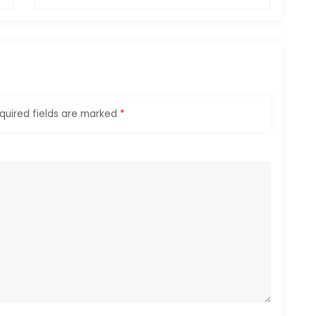
quired fields are marked
*