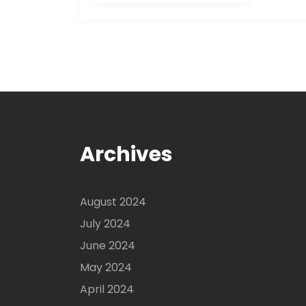
Archives
August 2024
July 2024
June 2024
May 2024
April 2024