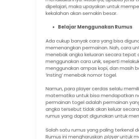
dipelajari, maka upayakan untuk mempel
kekalahan akan semakin besar.
Belajar Menggunakan Rumus
Ada cukup banyak cara yang bisa digun
memenangkan permainan. Nah, cara unt
menebak angka keluaran secara tepat d
menggunakan cara unik, seperti melaku
menggunakan ampas kopi, dan masih ban
‘insting’ menebak nomor togel.
Namun, para player cerdas selalu memil
matematika untuk bisa mendapatkan nom
permainan togel adalah permainan yang
angka tersebut tidak akan keluar secar
rumus yang dapat digunakan untuk men
Salah satu rumus yang paling terkenal d
Rumus ini mengharuskan
player
untuk m