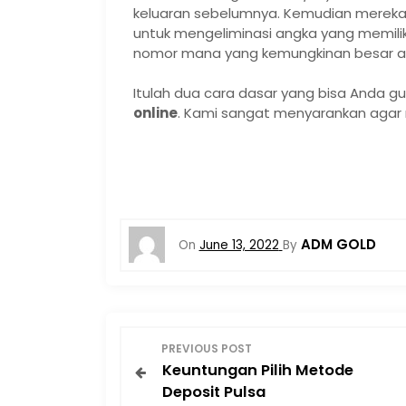
keluaran sebelumnya. Kemudian mer
untuk mengeliminasi angka yang memiliki
nomor mana yang kemungkinan besar ak
Itulah dua cara dasar yang bisa Anda 
online
. Kami sangat menyarankan agar 
ADM GOLD
On
June 13, 2022
By
P
PREVIOUS POST
Keuntungan Pilih Metode
o
Deposit Pulsa