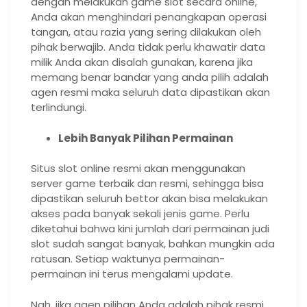
dengan melakukan game slot secara online,
Anda akan menghindari penangkapan operasi
tangan, atau razia yang sering dilakukan oleh
pihak berwajib. Anda tidak perlu khawatir data
milik Anda akan disalah gunakan, karena jika
memang benar bandar yang anda pilih adalah
agen resmi maka seluruh data dipastikan akan
terlindungi.
Lebih Banyak Pilihan Permainan
Situs slot online resmi akan menggunakan
server game terbaik dan resmi, sehingga bisa
dipastikan seluruh bettor akan bisa melakukan
akses pada banyak sekali jenis game. Perlu
diketahui bahwa kini jumlah dari permainan judi
slot sudah sangat banyak, bahkan mungkin ada
ratusan. Setiap waktunya permainan-
permainan ini terus mengalami update.
Nah, jika agen pilihan Anda adalah pihak resmi,