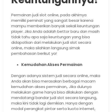
Permainan judi slot online, pada akhirnya
memiliki peminat yang sangat besar karena
mampu memberikan banyak sekali keuntungan
player. Jika Anda adalah bettor baru dan masih
tidak tahu apa saja keuntungan yang bisa
didapatkan dari melakukan judi slot secara
online, maka silahkan langsung simak
pembahasan berikut ya!
Kemudahan Akses Permainan
Dengan adanya sistem judi secara online, maka
Anda akan bisa merasakan berbagai macam
kemudahan akses permainan,. Jika dulunya
melakukan game hanya bisa dilakukan dengan
mendatangi bandar judi slot secara langsung,
maka kini tidak lagi demikian. Hanya dengan
modal perangkat pintar serta kuota internet,