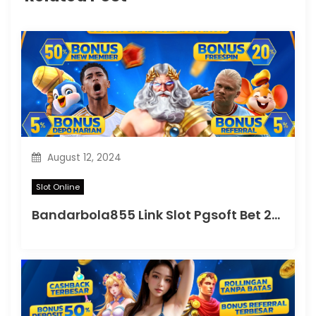
August 12, 2024
Slot Online
Bandarbola855 Link Slot Pgsoft Bet 200 Mudah Jakpot 2024