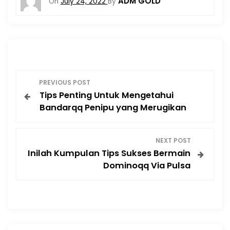
ADM GOLD
On
July 24, 2022
By
P
PREVIOUS POST
Tips Penting Untuk Mengetahui
o
Bandarqq Penipu yang Merugikan
s
NEXT POST
t
Inilah Kumpulan Tips Sukses Bermain
Dominoqq Via Pulsa
n
a
v