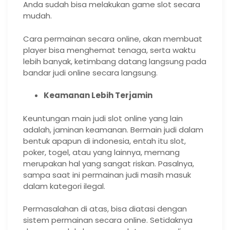
Anda sudah bisa melakukan game slot secara
mudah.
Cara permainan secara online, akan membuat
player bisa menghemat tenaga, serta waktu
lebih banyak, ketimbang datang langsung pada
bandar judi online secara langsung.
Keamanan Lebih Terjamin
Keuntungan main judi slot online yang lain
adalah, jaminan keamanan. Bermain judi dalam
bentuk apapun di indonesia, entah itu slot,
poker, togel, atau yang lainnya, memang
merupakan hal yang sangat riskan. Pasalnya,
sampa saat ini permainan judi masih masuk
dalam kategori ilegal.
Permasalahan di atas, bisa diatasi dengan
sistem permainan secara online. Setidaknya