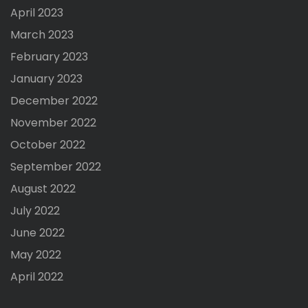
April 2023
March 2023
February 2023
January 2023
December 2022
November 2022
October 2022
September 2022
August 2022
July 2022
June 2022
May 2022
April 2022