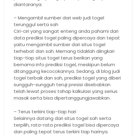
diantaranya:
– Mengambil sumber dari web judi togel
terunggul serta sah
Ciri-ciri yang sangat enteng anda pahami dari
data prediksi togel paling dipercaya dan tepat
yaitu mengambil sumber dari situs togel
terhebat dan sah. Memang tidaklah diingkari
tiap-tiap situs togel terus berikan yang
bernama info prediksi togel, meskipun belum
ditanggung kecocokannya. Sedang, di blog judi
togel terbaik dan sah, prediksi togel yang diberi
sungguh-sungguh teruji presisi disebabkan
telah lewat proses tahap kalkulasi yang serius
masak serta bisa dipertanggungjawabkan.
– Terus terkini tiap-tiap hari
Selainnya datang dari situs togel sah serta
terpilih, rata-rata prediksi togel bisa dipercaya
dan paling tepat terus terkini tiap harinya.