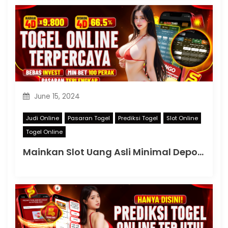
June 15, 2024
Judi Online
Pasaran Togel
Prediksi Togel
Slot Online
Togel Online
Mainkan Slot Uang Asli Minimal Deposit 5 Ribu