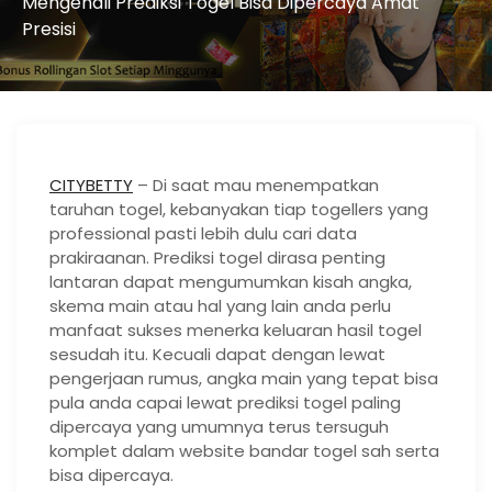
Mengenali Prediksi Togel Bisa Dipercaya Amat
Presisi
CITYBETTY
– Di saat mau menempatkan
taruhan togel, kebanyakan tiap togellers yang
professional pasti lebih dulu cari data
prakiraanan. Prediksi togel dirasa penting
lantaran dapat mengumumkan kisah angka,
skema main atau hal yang lain anda perlu
manfaat sukses menerka keluaran hasil togel
sesudah itu. Kecuali dapat dengan lewat
pengerjaan rumus, angka main yang tepat bisa
pula anda capai lewat prediksi togel paling
dipercaya yang umumnya terus tersuguh
komplet dalam website bandar togel sah serta
bisa dipercaya.