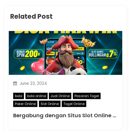
Related Post
June 23, 2024
bola
bola online
Judi Online
Pasaran Togel
Poker Online
Slot Online
Togel Online
Bergabung dengan Situs Slot Online Gacor Terpercaya