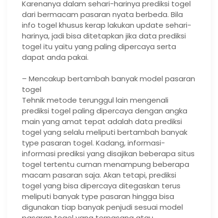
Karenanya dalam sehari-harinya prediksi togel
dari bermacam pasaran nyata berbeda. Bila
info togel khusus kerap lakukan update sehari-
harinya, jadi bisa ditetapkan jika data prediksi
togel itu yaitu yang paling dipercaya serta
dapat anda pakai.
– Mencakup bertambah banyak model pasaran
togel
Tehnik metode terunggul lain mengenali
prediksi togel paling dipercaya dengan angka
main yang amat tepat adalah data prediksi
togel yang selalu meliputi bertambah banyak
type pasaran togel. Kadang, informasi-
informasi prediksi yang disajikan beberapa situs
togel tertentu cuman menampung beberapa
macam pasaran saja. Akan tetapi, prediksi
togel yang bisa dipercaya ditegaskan terus
meliputi banyak type pasaran hingga bisa
digunakan tiap banyak penjudi sesuai model
pasaran togel yang terpasang atau