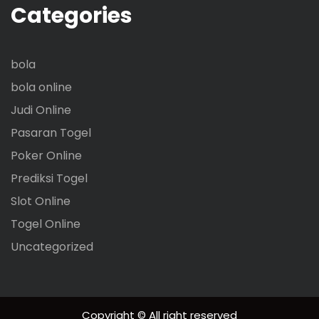
Categories
bola
bola online
Judi Online
Pasaran Togel
Poker Online
Prediksi Togel
Slot Online
Togel Online
Uncategorized
Copyright © All right reserved