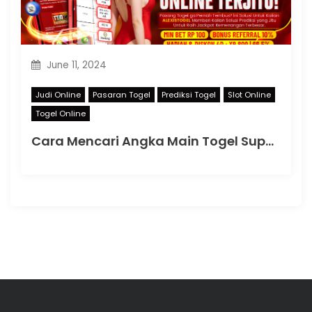
June 11, 2024
Judi Online
Pasaran Togel
Prediksi Togel
Slot Online
Togel Online
Cara Mencari Angka Main Togel Supaya Cuan