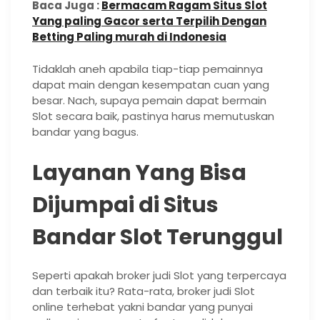
Baca Juga :
Bermacam Ragam Situs Slot
Yang paling Gacor serta Terpilih Dengan
Betting Paling murah di Indonesia
Tidaklah aneh apabila tiap-tiap pemainnya
dapat main dengan kesempatan cuan yang
besar. Nach, supaya pemain dapat bermain
Slot secara baik, pastinya harus memutuskan
bandar yang bagus.
Layanan Yang Bisa
Dijumpai di Situs
Bandar Slot Terunggul
Seperti apakah broker judi Slot yang terpercaya
dan terbaik itu? Rata-rata, broker judi Slot
online terhebat yakni bandar yang punyai