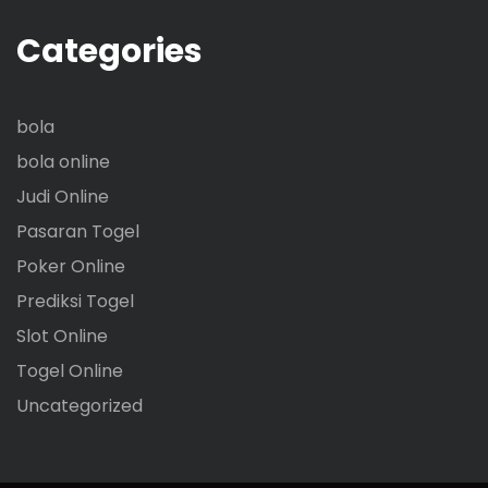
Categories
bola
bola online
Judi Online
Pasaran Togel
Poker Online
Prediksi Togel
Slot Online
Togel Online
Uncategorized