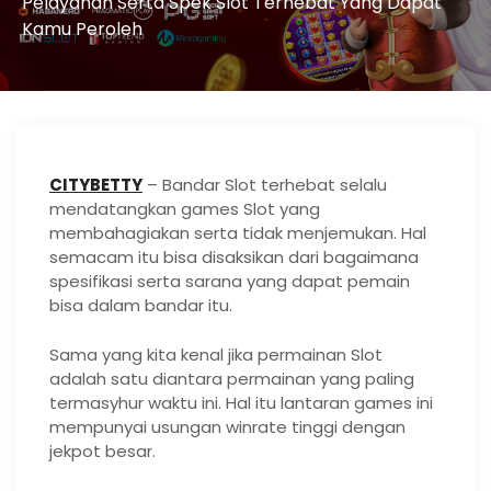
Pelayanan Serta Spek Slot Terhebat Yang Dapat
Kamu Peroleh
CITYBETTY
– Bandar Slot terhebat selalu
mendatangkan games Slot yang
membahagiakan serta tidak menjemukan. Hal
semacam itu bisa disaksikan dari bagaimana
spesifikasi serta sarana yang dapat pemain
bisa dalam bandar itu.
Sama yang kita kenal jika permainan Slot
adalah satu diantara permainan yang paling
termasyhur waktu ini. Hal itu lantaran games ini
mempunyai usungan winrate tinggi dengan
jekpot besar.