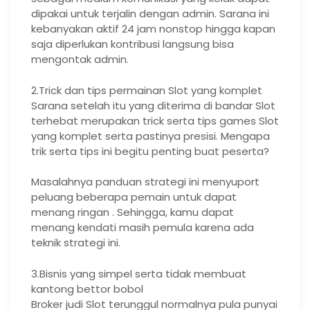
dipakai untuk terjalin dengan admin. Sarana ini
kebanyakan aktif 24 jam nonstop hingga kapan
saja diperlukan kontribusi langsung bisa
mengontak admin.
2.Trick dan tips permainan Slot yang komplet
Sarana setelah itu yang diterima di bandar Slot
terhebat merupakan trick serta tips games Slot
yang komplet serta pastinya presisi. Mengapa
trik serta tips ini begitu penting buat peserta?
Masalahnya panduan strategi ini menyuport
peluang beberapa pemain untuk dapat
menang ringan . Sehingga, kamu dapat
menang kendati masih pemula karena ada
teknik strategi ini.
3.Bisnis yang simpel serta tidak membuat
kantong bettor bobol
Broker judi Slot terunggul normalnya pula punyai