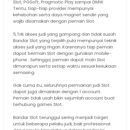
Slot, PGSoft, Pragmatic Play sampai GMW.
Tentu, tiap-tiap provider mempunyai
kehebohan serta daya magnet sendiri yang
wajib disamakan dengan pemain Slot.
5.Trik akses judi yang gampang dan tidak susah
Bandar Slot yang terpilih pula mempunyai teknik
akses judi yang ringan. Karenanya tiap pemain
dapat bermain Slot dengan gunakan mobile-
phone . Sehingga, pemain dapat main Slot
dimanapun serta setiap waktu sesuai kesukaan
semasing.
Gak cuma itu, seluruhnya permainan judi Slot
dapat juga dimainkan dengan 1 account.
Pemain tidak usah bikin sejumlah account buat
terhubung games Slot.
Bandar Slot terunggul sering menjadi target
untuk beberapa pelaku judi, baik professional