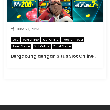
June 23, 2024
bola
bola online
Judi Online
Pasaran Togel
Poker Online
Slot Online
Togel Online
Bergabung dengan Situs Slot Online Gacor Terpercaya