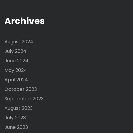
Archives
August 2024
July 2024
June 2024
May 2024
April 2024
October 2023
September 2023
August 2023
July 2023
June 2023