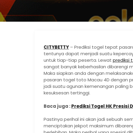
CITYBETTY
– Prediksi togel tepat pasa
tentunya dapat menjadi suatu keperca
untuk tiap-tiap peserta. Lewat
prediksi 
sangat banyak keberhasilan dibarengi 
Maka siapkan anda dengan melaksanakan 
pasaran togel toto Macau 4D dengan pred
jadi suatu agunan kemenangan paling be
kesuksesan tertinggi.
Baca juga :
Prediksi Togel HK Presis
Pastinya perihal ini akan jadi sebuah se
menciptakan jekpot maksimum dibareng
berlebihan. Maka perihal yang spesial 