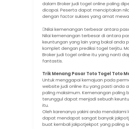
dalam Broker judi togel online paling d
dicapai. Peserta dapat menciptakan nil
dengan factor sukses yang amat mewah di
Nilai kemenangan terbesar antara pasa
Nilai kemenangan terbesar di antara pa
keuntungan yang lain yang bakal anda p
komplet dengan prediksi togel terjitu
Broker judi togel online itu yang nant
fantastis.
Trik Menang Pasar Toto Togel Toto
Untuk menggapai kemajuan pada perma
website judi online itu yang pasti and
paling maksimum. Kemenangan paling be
terunggul dapat menjadi sebuah keuntun
itu.
Oleh karenanya yakini anda mendalami l
dapat mendapat sangat banyak jakpotj
buat kembali jakpotjekpot yang paling