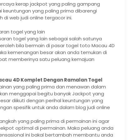
ipercaya kerap jackpot yang paling gampang
ai keuntungan yang paling prima dibarengi
 web judi online tergacor ini.
ran togel yang lain
saran togel yang lain sebagai salah satunya
eroleh bila bermain di pasar togel toto Macau 4D
. Maka kemenangan besar akan anda temukan di
i dapat memberinya satu peluang kemajuan
 Macau 4D Komplet Dengan Ramalan Togel
inan yang paling prima dan menawan dalam
a akan menggapai begitu banyak Jackpot yang
sar diikuti dengan perihal keuntungan yang
gan spesifik untuk anda dalam blog judi online
angkah yang paling prima di permainan ini agar
ekpot optimal di permainan. Maka peluang anda
 sensasional ini bakal bertambah membantu anda