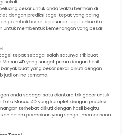
i sekali.
h peluang besar untuk anda waktu bermain di
et dengan prediksi togel tepat yang paling
ang kembali besar di pasaran togel online itu
kan untuk membentuk kemenangan yang besar
el
togel tepat sebagai salah satunya trik buat
 Macau 4D yang sangat prima dengan hasil
banyak buat yang besar sekali diikuti dengan
b judi online ternama.
n anda sebagai satu diantara trik gacor untuk
Toto Macau 4D yang komplet dengan prediksi
nangan terhebat diikuti dengan hasil begitu
mukan dalam permainan yang sangat mempesona
han Togel