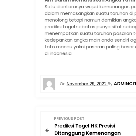
Satu diantaranya wujud kemenangan pal
dalam memasangkan suatu taruhan di pa
menolong tetapi namun demikian angka 
prediksi togel sebatas punya sifat se
menempatkan suatu taruhan pasaran togel
kedepankan angka main anda sendiri aga
toto macau yakni pasaran paling besar 
di indonesia.
ADMINCI
On
November 29, 2022
By
P
PREVIOUS POST
Prediksi Togel HK Presisi
o
Ditanggung Kemenangan