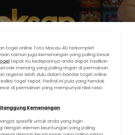
ran togel online Toto Macau 4D terkomplet
yaan namun juga kemenangan yang paling besar
togel
tepat itu kedepannya anda dapat hasilkan
metode menang yang paling ringan di permainan.
register lebih dulu dalam bandar togel online
iksi togel tepat. Perihal ini pula yang hendak
sar di permainan yang mempunyai nilai rasio
i Ditanggung Kemenangan
mangat spesifik untuk anda yang ingin
i dengan elemen keuntungan yang paling
dibarengi dengan keuntungan yang paling prima