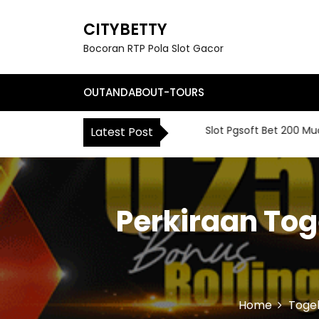
S
k
CITYBETTY
i
Bocoran RTP Pola Slot Gacor
p
t
o
OUTANDABOUT-TOURS
c
o
Bandarbola855 Link Slot Pgsoft Bet 200 Mudah J
Latest Post
n
t
e
n
t
Perkiraan Tog
Home
Togel