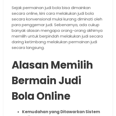
Sejak permainan judi bola bisa dimainkan
secara online, kini cara melakukan judi bola
secara konvensional mulai kurang diminati oleh
para penggemar judi. Sebenarnya, ada cukup
banyak alasan mengapa orang-orang akhirnya
memilih untuk berpindah melakukan judi secara
daring ketimbang melakukan permainan judi
secara langsung.
Alasan Memilih
Bermain Judi
Bola Online
Kemudahan yang Ditawarkan Sistem