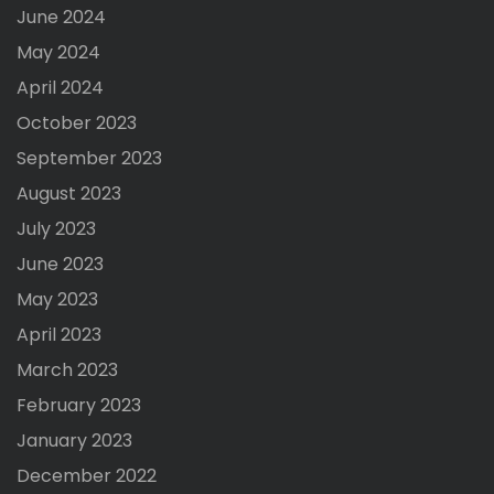
June 2024
May 2024
April 2024
October 2023
September 2023
August 2023
July 2023
June 2023
May 2023
April 2023
March 2023
February 2023
January 2023
December 2022