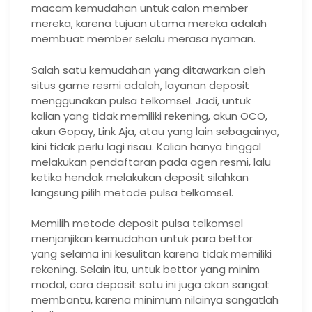
macam kemudahan untuk calon member
mereka, karena tujuan utama mereka adalah
membuat member selalu merasa nyaman.
Salah satu kemudahan yang ditawarkan oleh
situs game resmi adalah, layanan deposit
menggunakan pulsa telkomsel. Jadi, untuk
kalian yang tidak memiliki rekening, akun OCO,
akun Gopay, Link Aja, atau yang lain sebagainya,
kini tidak perlu lagi risau. Kalian hanya tinggal
melakukan pendaftaran pada agen resmi, lalu
ketika hendak melakukan deposit silahkan
langsung pilih metode pulsa telkomsel.
Memilih metode deposit pulsa telkomsel
menjanjikan kemudahan untuk para bettor
yang selama ini kesulitan karena tidak memiliki
rekening. Selain itu, untuk bettor yang minim
modal, cara deposit satu ini juga akan sangat
membantu, karena minimum nilainya sangatlah