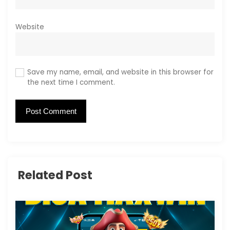
Website
Save my name, email, and website in this browser for
the next time I comment.
Related Post