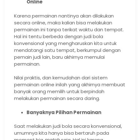
Online
Karena permainan nantinya akan dilakukan
secara online, maka kalian bisa melakukan
permainan ini tanpa terikat waktu dan tempat.
Hal ini tentu berbeda dengan judi bola
konvensional yang mengharuskan kita untuk
mendatangi satu tempat, berkumpul dengan
pemain judi lain, baru akhirnya memulai
permainan.
Nilai praktis, dan kemudahan dari sistem
permainan online inilah yang akhirnya membuat
banyak orang memilih untuk berpindah
melakukan permainan secara daring.
Banyaknya Pilihan Permainan
Saat melakukan judi bola secara konvensional,
umumnya kita hanya bisa bertaruh pada
moment big
match
saja. Hal ini karena,