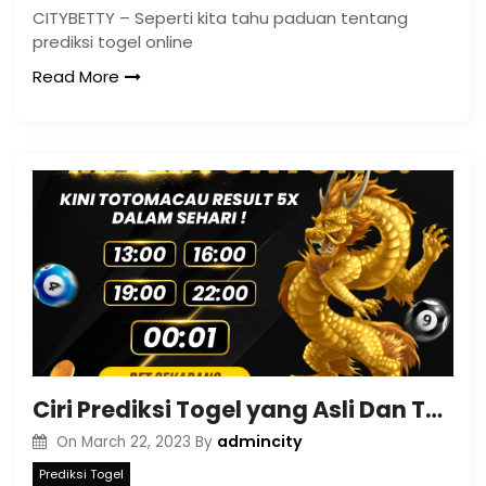
CITYBETTY – Seperti kita tahu paduan tentang
prediksi togel online
Read More
Ciri Prediksi Togel yang Asli Dan Terpercaya
admincity
On
March 22, 2023
By
Prediksi Togel