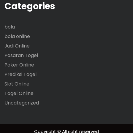
Categories
bola
bola online
Judi Online
Pasaran Togel
Poker Online
Prediksi Togel
Slot Online
Togel Online
Uncategorized
Copyright © All right reserved