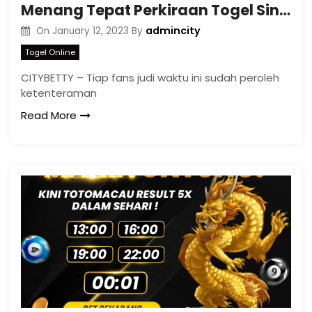
Menang Tepat Perkiraan Togel Singapore Jenis Taruhan Terkomplet
admincity
On
January 12, 2023
By
Togel Online
CITYBETTY – Tiap fans judi waktu ini sudah peroleh
ketenteraman
Read More