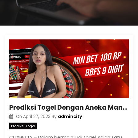
Prediksi Togel Dengan Aneka Manfaat Terbesar
admincity
On
April 27, 2023
By
Prediksi Togel
CITYBETTY – Dalam bermain judi togel, salah satu