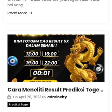
hal yang
Read More
Cara Meneliti Result Prediksi Togel Dengan Mudah
admincity
On
April 26, 2023
By
Prediksi Togel