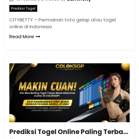
Prediksi Togel
CITYBETTY – Permainan toto gelap atau togel
online di Indonesia
Read More
Prediksi Togel Online Paling Terbaik Juga Sah