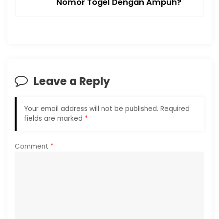
Nomor Togel Dengan Ampuh?
n
a
v
Leave a Reply
i
g
Your email address will not be published.
Required
fields are marked
*
a
Comment
*
t
i
o