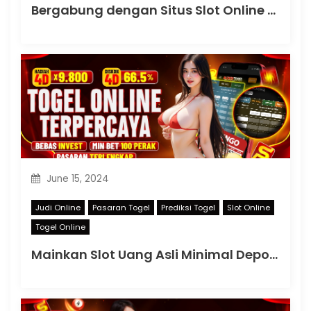
Bergabung dengan Situs Slot Online Gacor Terpercaya
June 15, 2024
Judi Online
Pasaran Togel
Prediksi Togel
Slot Online
Togel Online
Mainkan Slot Uang Asli Minimal Deposit 5 Ribu