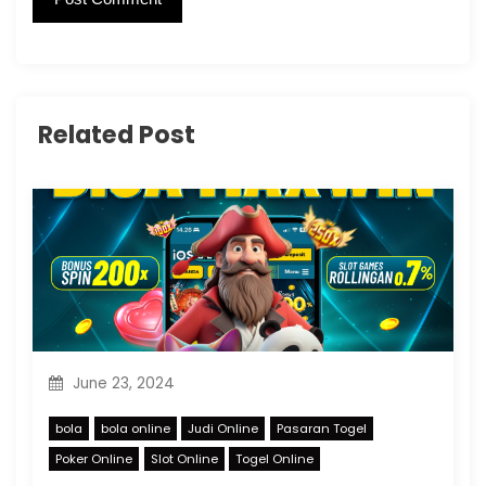
Related Post
June 23, 2024
bola
bola online
Judi Online
Pasaran Togel
Poker Online
Slot Online
Togel Online