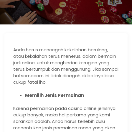
Anda harus mencegah kekalahan berulang,
atau kekalahan terus menerus, dalam bermain
judi online, untuk menghindari kerugian yang
terus bertumpuk dan menggunung. Jika sampai
hal semacam ini tidak dicegah akibatnya bisa
cukup fatal lho.
Memilih Jenis Permainan
Karena permainan pada casino online jenisnya
cukup banyak, maka hal pertama yang kami
sarankan adalah, Anda harus terlebih dulu
menentukan jenis permainan mana yang akan