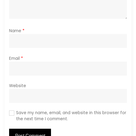
n
Name
*
Email
*
Website
Save my name, email, and website in this browser for
the next time I comment.