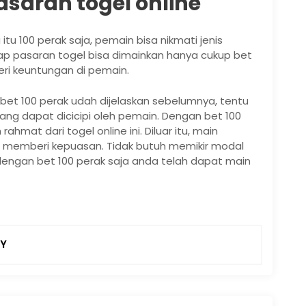
asaran togel online
tu 100 perak saja, pemain bisa nikmati jenis
tiap pasaran togel bisa dimainkan hanya cukup bet
beri keuntungan di pemain.
et 100 perak udah dijelaskan sebelumnya, tentu
ang dapat dicicipi oleh pemain. Dengan bet 100
rahmat dari togel online ini. Diluar itu, main
 memberi kepuasan. Tidak butuh memikir modal
 dengan bet 100 perak saja anda telah dapat main
Y