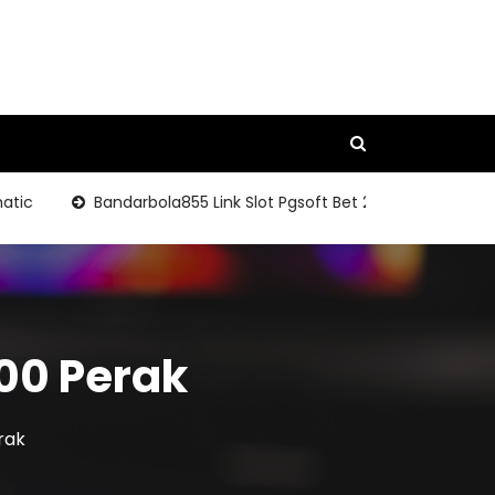
Bandarbola855 Link Slot Pgsoft Bet 200 Mudah Jakpot 202
00 Perak
rak