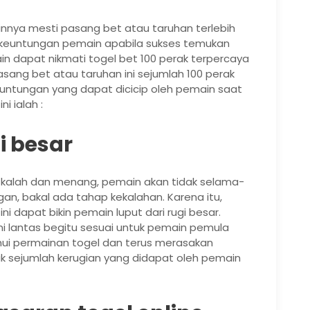
nnya mesti pasang bet atau taruhan terlebih
i keuntungan pemain apabila sukses temukan
n dapat nikmati togel bet 100 perak terpercaya
asang bet atau taruhan ini sejumlah 100 perak
euntungan yang dapat dicicip oleh pemain saat
i ialah :
i besar
 kalah dan menang, pemain akan tidak selama-
n, bakal ada tahap kekalahan. Karena itu,
i dapat bikin pemain luput dari rugi besar.
ni lantas begitu sesuai untuk pemain pemula
i permainan togel dan terus merasakan
dak sejumlah kerugian yang didapat oleh pemain