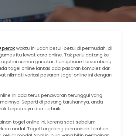
0 perak
waktu ini udah betul-betul di permudah, di
mes itu lewat cara online. Tak perlu datang ke
togel ini cuman gunakan handphone tersambung
ada togel online lantas ada pasaran komplet dari
nikmati variasi pasaran togel online ini dengan
online ini ada terus penawaran terunggul yang
ainnya. Seperti di pasang taruhannya, anda
rak terpercaya dan terbaik.
ainan togel online ini, karena saat sebelum
arkan modal. Togel tergolong permainan taruhan
eluar modal. Soal ini pula yang bikin permainan