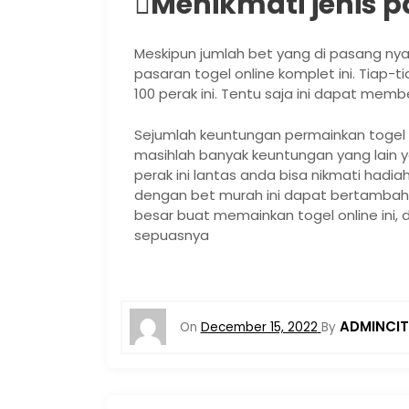
Menikmati jenis p
Meskipun jumlah bet yang di pasang nya i
pasaran togel online komplet ini. Tiap-
100 perak ini. Tentu saja ini dapat mem
Sejumlah keuntungan permainkan togel b
masihlah banyak keuntungan yang lain y
perak ini lantas anda bisa nikmati hadiah 
dengan bet murah ini dapat bertambah
besar buat memainkan togel online ini,
sepuasnya
ADMINCIT
On
December 15, 2022
By