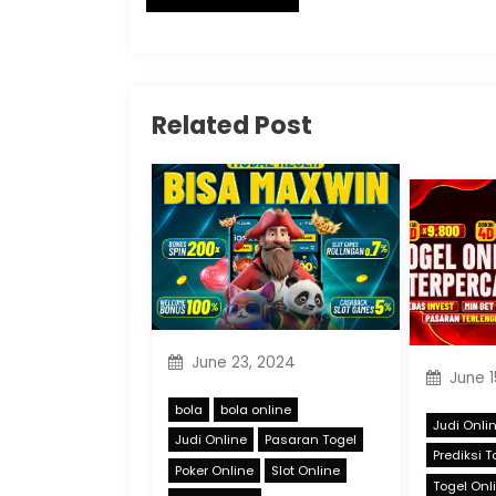
Related Post
June 23, 2024
June 1
bola
bola online
Judi Onli
Judi Online
Pasaran Togel
Prediksi T
Poker Online
Slot Online
Togel Onl