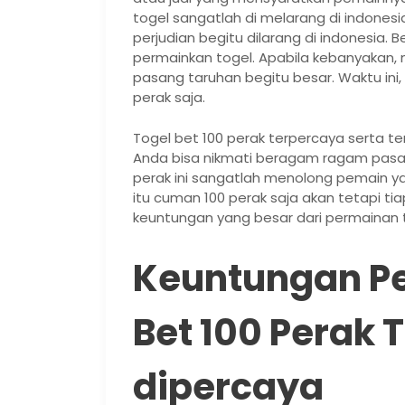
togel sangatlah di melarang di indones
perjudian begitu dilarang di indonesia.
permainkan togel. Apabila kebanyakan, 
pasang taruhan begitu besar. Waktu ini
perak saja.
Togel bet 100 perak terpercaya serta t
Anda bisa nikmati beragam ragam pasara
perak ini sangatlah menolong pemain yan
itu cuman 100 perak saja akan tetapi 
keuntungan yang besar dari permainan to
Keuntungan P
Bet 100 Perak T
dipercaya