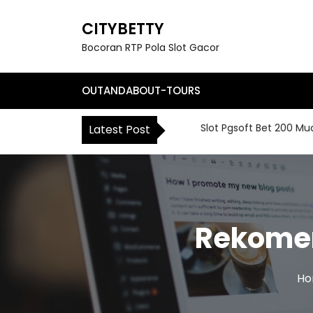
S
k
CITYBETTY
i
Bocoran RTP Pola Slot Gacor
p
t
o
OUTANDABOUT-TOURS
c
o
Bandarbola855 Link Slot Pgsoft Bet 200 Mudah J
Latest Post
n
t
e
n
t
Rekomen
H