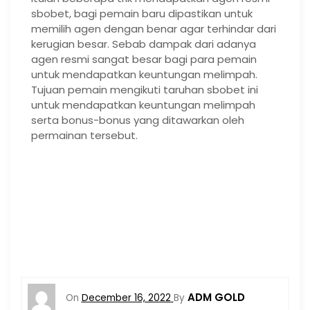
sbobet, bagi pemain baru dipastikan untuk
memilih agen dengan benar agar terhindar dari
kerugian besar. Sebab dampak dari adanya
agen resmi sangat besar bagi para pemain
untuk mendapatkan keuntungan melimpah.
Tujuan pemain mengikuti taruhan sbobet ini
untuk mendapatkan keuntungan melimpah
serta bonus-bonus yang ditawarkan oleh
permainan tersebut.
ADM GOLD
On
December 16, 2022
By