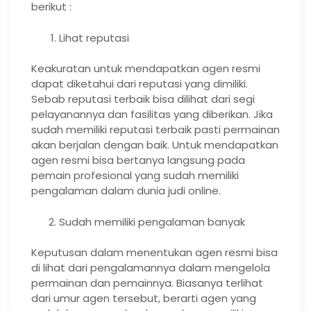
berikut :
Lihat reputasi
Keakuratan untuk mendapatkan agen resmi
dapat diketahui dari reputasi yang dimiliki.
Sebab reputasi terbaik bisa dilihat dari segi
pelayanannya dan fasilitas yang diberikan. Jika
sudah memiliki reputasi terbaik pasti permainan
akan berjalan dengan baik. Untuk mendapatkan
agen resmi bisa bertanya langsung pada
pemain profesional yang sudah memiliki
pengalaman dalam dunia judi online.
Sudah memiliki pengalaman banyak
Keputusan dalam menentukan agen resmi bisa
di lihat dari pengalamannya dalam mengelola
permainan dan pemainnya. Biasanya terlihat
dari umur agen tersebut, berarti agen yang