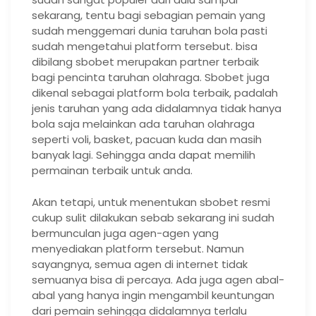
sekarang, tentu bagi sebagian pemain yang
sudah menggemari dunia taruhan bola pasti
sudah mengetahui platform tersebut. bisa
dibilang sbobet merupakan partner terbaik
bagi pencinta taruhan olahraga. Sbobet juga
dikenal sebagai platform bola terbaik, padalah
jenis taruhan yang ada didalamnya tidak hanya
bola saja melainkan ada taruhan olahraga
seperti voli, basket, pacuan kuda dan masih
banyak lagi. Sehingga anda dapat memilih
permainan terbaik untuk anda.
Akan tetapi, untuk menentukan sbobet resmi
cukup sulit dilakukan sebab sekarang ini sudah
bermunculan juga agen-agen yang
menyediakan platform tersebut. Namun
sayangnya, semua agen di internet tidak
semuanya bisa di percaya. Ada juga agen abal-
abal yang hanya ingin mengambil keuntungan
dari pemain sehingga didalamnya terlalu