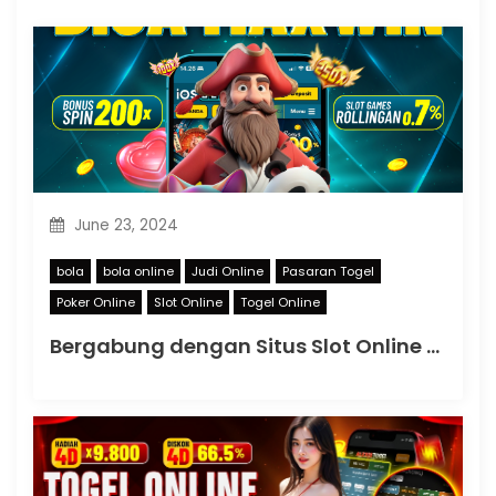
June 23, 2024
bola
bola online
Judi Online
Pasaran Togel
Poker Online
Slot Online
Togel Online
Bergabung dengan Situs Slot Online Gacor Terpercaya