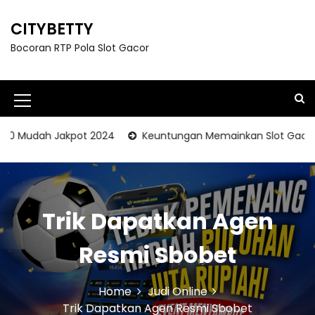
S
k
CITYBETTY
i
Bocoran RTP Pola Slot Gacor
p
t
o
c
M
o
e
n
Mudah Jakpot 2024
Keuntungan Memainkan Slot Gacor Prag
t
n
e
u
n
t
I
Trik Dapatkan Agen
c
o
Resmi Sbobet
n
Home
Judi Online
Trik Dapatkan Agen Resmi Sbobet