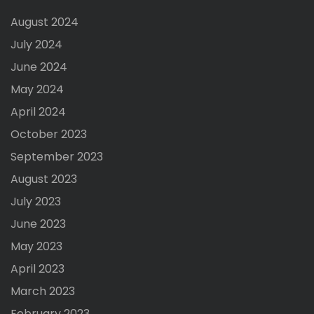
August 2024
July 2024
June 2024
May 2024
April 2024
October 2023
September 2023
August 2023
July 2023
June 2023
May 2023
April 2023
March 2023
February 2023