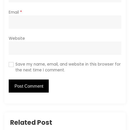
Email
*
Website
Save my name, email, and website in this browser for
the next time I comment.
Related Post