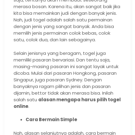
merasa bosan. Karena itu, akan sangat baik jika
kita bisa memainkan judi dengan banyak jenis.
Nah, judi togel adalah salah satu permainan
dengan jenis yang sangat banyak. Anda bisa
memilih jenis permainan colok bebas, colok
satu, colok dua, dan lain sebagainya.
Selain jenisnya yang beragam, togel juga
memiliki pasaran bervariasi. Dan tentu saja,
masing-masing pasaran ini sangat layak untuk
dicoba. Mulai dari pasaran Hongkong, pasaran
Singapur, juga pasaran Sydney. Dengan
banyaknya ragam pilihan jenis dan pasaran
dijamin, bettor tidak akan merasa bisa. Inilah
salah satu
alasan mengapa harus pilih togel
online
.
Cara Bermain Simple
Nah, alasan selanjutnya adalah, cara bermain