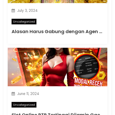
July 3, 2024
Uncategorized
Alasan Harus Gabung dengan Agen Slot Gacor Iosbet Sekarang
June 11, 2024
Uncategorized
Slot Online RTP Tertinggi Dijamin Gacor