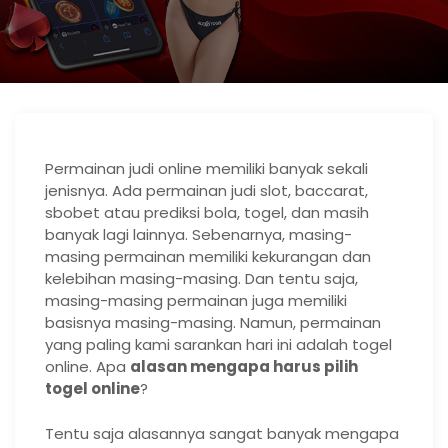
Permainan judi online memiliki banyak sekali
jenisnya. Ada permainan judi slot, baccarat,
sbobet atau prediksi bola, togel, dan masih
banyak lagi lainnya. Sebenarnya, masing-
masing permainan memiliki kekurangan dan
kelebihan masing-masing. Dan tentu saja,
masing-masing permainan juga memiliki
basisnya masing-masing. Namun, permainan
yang paling kami sarankan hari ini adalah togel
online. Apa
alasan mengapa harus pilih
togel online
?
Tentu saja alasannya sangat banyak mengapa