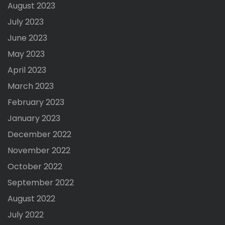
August 2023
July 2023
June 2023
May 2023
April 2023
March 2023
February 2023
January 2023
December 2022
November 2022
October 2022
September 2022
August 2022
July 2022