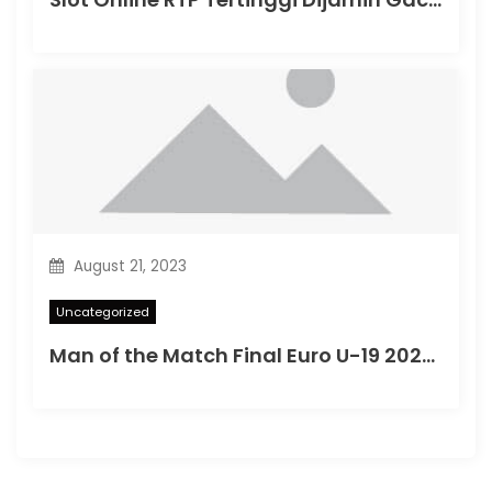
August 21, 2023
Uncategorized
Man of the Match Final Euro U-19 2023 Portugal U-19 vs Italia U-19: Michael Kayode