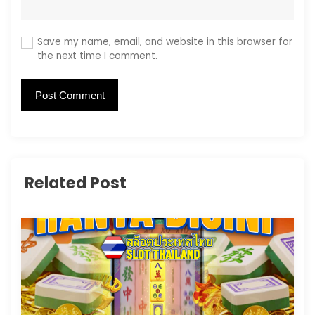
Save my name, email, and website in this browser for
the next time I comment.
Related Post